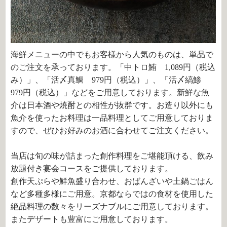
海鮮メニューの中でもお客様から人気のものは、単品で
のご注文を承っております。「中トロ鮪 1,089円（税込
み）」、「
活〆真鯛 979円（税込）
」、「
活〆縞鯵
979円（税込）
」などをご用意しております。新鮮な魚
介は日本酒や焼酎との相性が抜群です。お造り以外にも
魚介を使ったお料理は一品料理としてご用意しておりま
すので、ぜひお好みのお酒に合わせてご注文ください。
当店は旬の味が詰まった創作料理をご堪能頂ける、飲み
放題付き宴会コースをご提供しております。
創作天ぷらや鮮魚盛り合わせ、おばんざいや土鍋ごはん
など多種多様にご用意。京都ならではの食材を使用した
絶品料理の数々をリーズナブルにご用意しております。
またデザートも豊富にご用意しております。