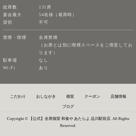
総席数
131席
宴会最大
54名様（着席時）
貸切
不可
禁煙・喫煙
全席禁煙
（お席とは別に喫煙スペースをご用意してお
ります）
駐車場
なし
Wi-Fi
あり
こだわり
おしながき
個室
クーポン
店舗情報
ブログ
Copyright © 【公式】全席個室 和食や あたらよ 品川駅前店. All Rights
Reserved.