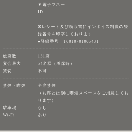
▼電子マネー
ID
※レシート及び領収書にインボイス制度の登
録番号を印字しております
●登録番号：T6010701005431
総席数
131席
宴会最大
54名様（着席時）
貸切
不可
禁煙・喫煙
全席禁煙
（お席とは別に喫煙スペースをご用意してお
ります）
駐車場
なし
Wi-Fi
あり