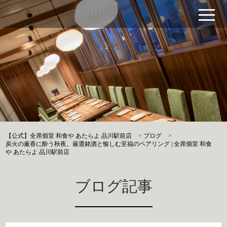
【公式】全席個室 和食や あたらよ 品川駅前店
>
ブログ
>
炭火の薫香に酔う秋夜。厳選銘酒と愉しむ至福のペアリング | 全席個室 和食
や あたらよ 品川駅前店
ブログ記事