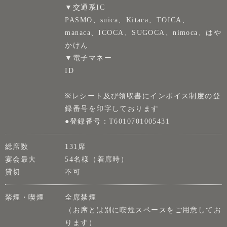
▼交通系IC
PASMO、suica、Kitaca、TOICA、
manaca、ICOCA、SUGOCA、nimoca、はや
かけん
▼電子マネー
ID
※レシート及び領収書にインボイス制度の登
録番号を印字しております
●登録番号：T6010701005431
総席数
131席
宴会最大
54名様（着席時）
貸切
不可
禁煙・喫煙
全席禁煙
（お席とは別に喫煙スペースをご用意してお
ります）