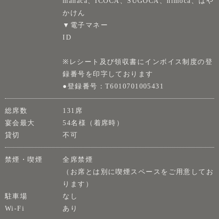
manaca、ICOCA、SUGOCA、nimoca、はや
かけん
▼電子マネー
ID
※レシート及び領収書にインボイス制度の登
録番号を印字しております
●登録番号：T6010701005431
総席数
131席
宴会最大
54名様（着席時）
貸切
不可
禁煙・喫煙
全席禁煙
（お席とは別に喫煙スペースをご用意してお
ります）
駐車場
なし
Wi-Fi
あり