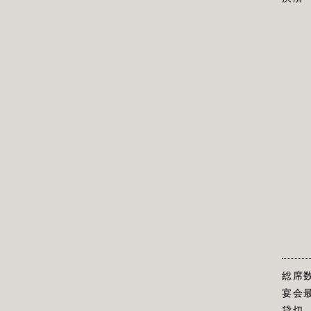
総席
宴会
貸切