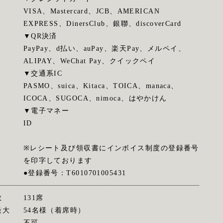
VISA、Mastercard、JCB、AMERICAN
EXPRESS、DinersClub、銀聯、discoverCard
▼QR決済
PayPay、d払い、auPay、楽天Pay、メルペイ、
ALIPAY、WeChat Pay、クイックペイ
▼交通系IC
PASMO、suica、Kitaca、TOICA、manaca、
ICOCA、SUGOCA、nimoca、はやかけん
▼電子マネー
ID
※レシート及び領収書にインボイス制度の登録番号
を印字しております
●登録番号：T6010701005431
数
131席
最大
54名様（着席時）
不可