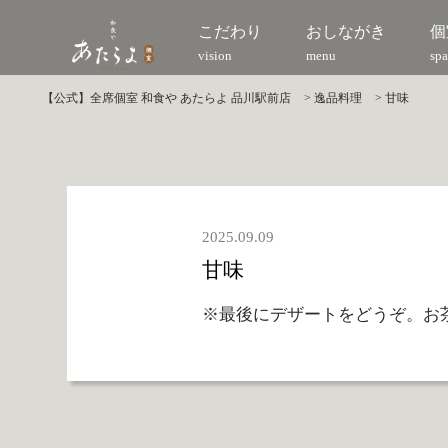
こだわり
おしながき
個
vision
menu
spa
【公式】全席個室 和食や あたらよ 品川駅前店
>
逸品料理
>
甘味
2025.09.09
甘味
※最後にデザートをどうぞ。お