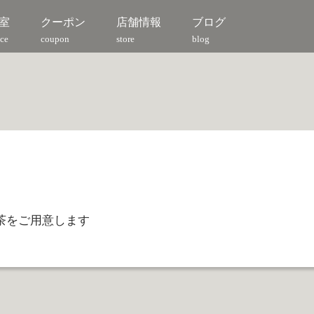
室
クーポン
店舗情報
ブログ
ce
coupon
store
blog
茶をご用意します