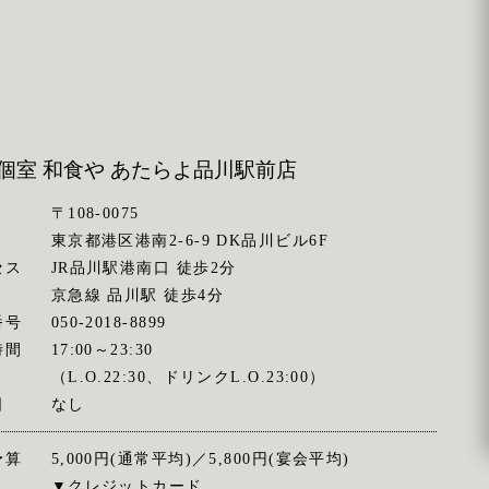
個室 和食や あたらよ
品川駅前店
〒108-0075
東京都港区港南2-6-9 DK品川ビル6F
セス
JR品川駅港南口 徒歩2分
京急線 品川駅 徒歩4分
番号
050-2018-8899
時間
17:00～23:30
（L.O.22:30、ドリンクL.O.23:00）
日
なし
予算
5,000円(通常平均)／5,800円(宴会平均)
▼クレジットカード