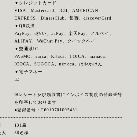
▼クレジットカード
VISA、Mastercard、JCB、AMERICAN
EXPRESS、DinersClub、銀聯、discoverCard
▼QR決済
PayPay、d払い、auPay、楽天Pay、メルペイ、
ALIPAY、WeChat Pay、クイックペイ
▼交通系IC
PASMO、suica、Kitaca、TOICA、manaca、
ICOCA、SUGOCA、nimoca、はやかけん
▼電子マネー
ID
※レシート及び領収書にインボイス制度の登録番号
を印字しております
●登録番号：T6010701005431
数
131席
最大
36名様