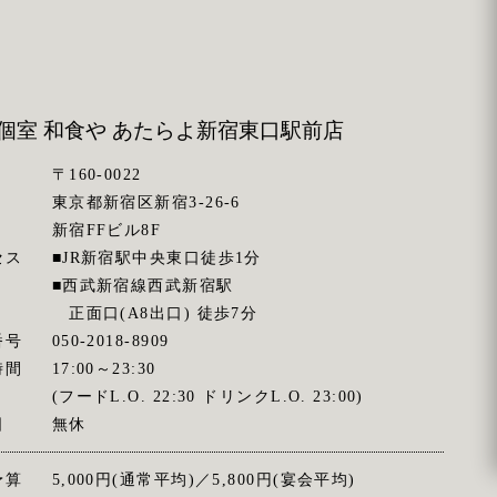
個室 和食や あたらよ
新宿東口駅前店
〒160-0022
東京都新宿区新宿3-26-6
新宿FFビル8F
セス
■JR新宿駅中央東口徒歩1分
■西武新宿線西武新宿駅
正面口(A8出口) 徒歩7分
番号
050-2018-8909
時間
17:00～23:30
(フードL.O. 22:30 ドリンクL.O. 23:00)
日
無休
予算
5,000円(通常平均)／5,800円(宴会平均)