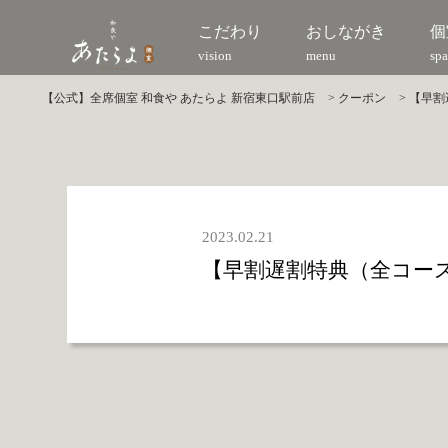
こだわり
おしながき
個
vision
menu
spa
【公式】全席個室 和食や あたらよ 新宿東口駅前店
>
クーポン
>
【早割
2023.02.21
【早割遅割特典（全コース対