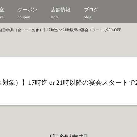
室
クーポン
店舗情報
ブログ
ce
coupon
store
blog
遅割特典（全コース対象）】17時迄 or 21時以降の宴会スタートで20％OFF
象）】17時迄 or 21時以降の宴会スタートで2