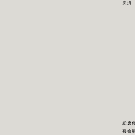
決済
総席
宴会