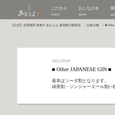
こだわり
おしながき
個
vision
menu
spa
【公式】全席個室 和食や あたらよ 新宿東口駅前店
>
お飲み物
>
■ Othe
2025.09.09
■ Other JAPANESE GIN ■
基本はソーダ割となります。
緑茶割・ジンジャーエール割(+税