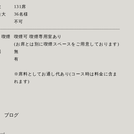
数
131席
最大
36名様
不可
・喫煙
喫煙可 喫煙専用室あり
(お席とは別に喫煙スペースをご用意しております)
場
無
有
※席料としてお通し代あり(コース時は料金に含ま
れます)
ブログ
ed.