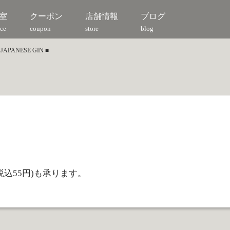
室
クーポン
店舗情報
ブログ
ce
coupon
store
blog
r JAPANESE GIN ■
込55円)も承ります。