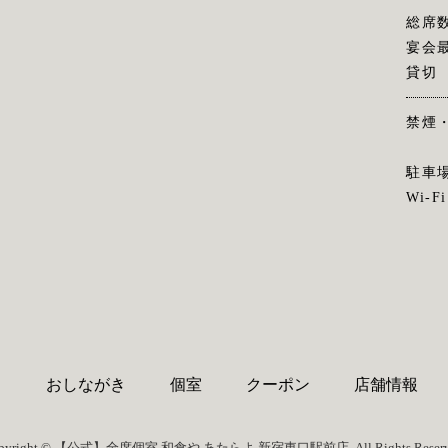
総席
宴会
貸切
禁煙
駐車
Wi-Fi
り
おしながき
個室
クーポン
店舗情報
pyright © 【公式】全席個室 和食や あたらよ 新宿東口駅前店. All Rights Reserv