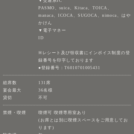
▼交通系IC
PASMO、suica、Kitaca、TOICA、
manaca、ICOCA、SUGOCA、nimoca、はや
かけん
▼電子マネー
ID
※レシート及び領収書にインボイス制度の登
録番号を印字しております
●登録番号：T6010701005431
総席数
131席
宴会最大
36名様
貸切
不可
禁煙・喫煙
喫煙可 喫煙専用室あり
(お席とは別に喫煙スペースをご用意してお
ります)